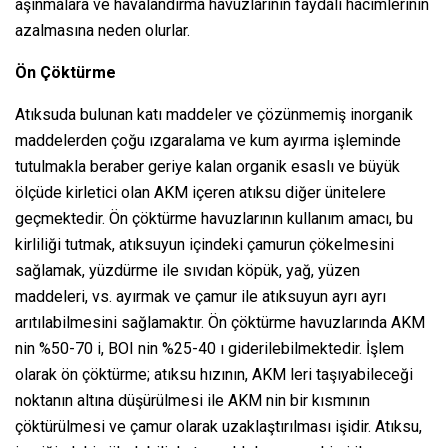
aşınmalara ve havalandırma havuzlarının faydalı hacimlerinin
azalmasına neden olurlar.
Ön Çöktürme
Atıksuda bulunan katı maddeler ve çözünmemiş inorganik
maddelerden çoğu ızgaralama ve kum ayırma işleminde
tutulmakla beraber geriye kalan organik esaslı ve büyük
ölçüde kirletici olan AKM içeren atıksu diğer ünitelere
geçmektedir. Ön çöktürme havuzlarının kullanım amacı, bu
kirliliği tutmak, atıksuyun içindeki çamurun çökelmesini
sağlamak, yüzdürme ile sıvıdan köpük, yağ, yüzen
maddeleri, vs. ayırmak ve çamur ile atıksuyun ayrı ayrı
arıtılabilmesini sağlamaktır. Ön çöktürme havuzlarında AKM
nin %50-70 i, BOI nin %25-40 ı giderilebilmektedir. İşlem
olarak ön çöktürme; atıksu hızının, AKM leri taşıyabileceği
noktanın altına düşürülmesi ile AKM nin bir kısmının
çöktürülmesi ve çamur olarak uzaklaştırılması işidir. Atıksu,