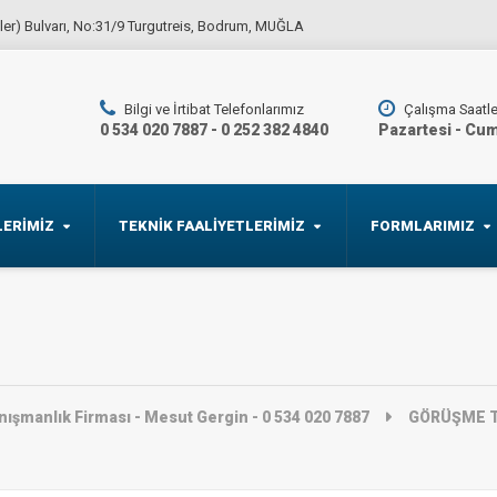
vler) Bulvarı, No:31/9 Turgutreis, Bodrum, MUĞLA
Bilgi ve İrtibat Telefonlarımız
Çalışma Saatle
0 534 020 7887 - 0 252 382 4840
Pazartesi - Cum
ERİMİZ
TEKNİK FAALİYETLERİMİZ
FORMLARIMIZ
manlık Firması - Mesut Gergin - 0 534 020 7887
GÖRÜŞME 